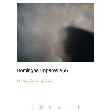
Domingos Impares #56
17 de agosto de 2025
1
2
3
4
…
7