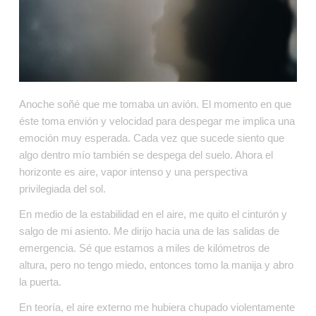
Anoche soñé que me tomaba un avión. El momento en que 
éste toma envión y velocidad para despegar me implica una 
emoción muy esperada. Cada vez que sucede siento que 
algo dentro mío también se despega del suelo. Ahora el 
horizonte es aire, vapor intenso y una perspectiva 
privilegiada del sol.
En medio de la estabilidad en el aire, me quito el cinturón y 
salgo de mi asiento. Me dirijo hacia una de las salidas de 
emergencia. Sé que estamos a miles de kilómetros de 
altura, pero no tengo miedo, entonces tomo la manija y abro 
la puerta.
En teoría, el aire externo me hubiera chupado violentamente 