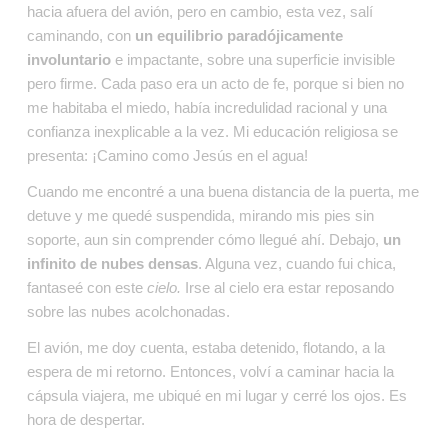
hacia afuera del avión, pero en cambio, esta vez, salí 
caminando, con 
un equilibrio paradójicamente 
involuntario
 e impactante, sobre una superficie invisible 
pero firme. Cada paso era un acto de fe, porque si bien no 
me habitaba el miedo, había incredulidad racional y una 
confianza inexplicable a la vez. Mi educación religiosa se 
presenta: ¡Camino como Jesús en el agua!
Cuando me encontré a una buena distancia de la puerta, me 
detuve y me quedé suspendida, mirando mis pies sin 
soporte, aun sin comprender cómo llegué ahí. Debajo, 
un 
infinito de nubes densas
. Alguna vez, cuando fui chica, 
fantaseé con este 
cielo. 
Irse al cielo era estar reposando 
sobre las nubes acolchonadas.
El avión, me doy cuenta, estaba detenido, flotando, a la 
espera de mi retorno. Entonces, volví a caminar hacia la 
cápsula viajera, me ubiqué en mi lugar y cerré los ojos. Es 
hora de despertar.