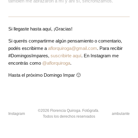
también me abrazaron a mí y ahí sí, sincronizamos.
Si llegaste hasta aquí, ¡Gracias!
Si querés compartirme algún pensamiento o comentario, 
podés escribirme a 
aflorquiroga@gmail.com
. Para recibir
#DomingosImpares
,
suscribirte aquí
. En Instagram me 
encontrás como 
@aflorquiroga
.
Hasta el próximo Domingo Impar 🙂
©2026 Florencia Quiroga. Fotógrafa. 
Instagram
ambulante
Todos los derechos reservados