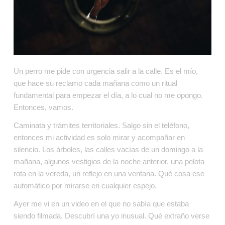
Un perro me pide con urgencia salir a la calle. Es el mío, 
que hace su reclamo cada mañana como un ritual 
fundamental para empezar el día, a lo cual no me opongo. 
Entonces, vamos.
Caminata y trámites territoriales. Salgo sin el teléfono, 
entonces mi actividad es solo mirar y acompañar en 
silencio. Los árboles, las calles vacías de un domingo a la 
mañana, algunos vestigios de la noche anterior, una pelota 
rota en la vereda, un reflejo en una ventana. Qué cosa ese 
automático por mirarse en cualquier espejo.
Ayer me vi en un video en el que no sabía que estaba 
siendo filmada. Descubrí una yo inusual. Qué extraño verse 