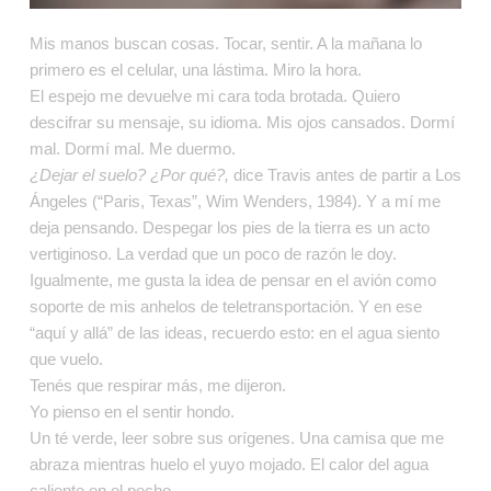
Mis manos buscan cosas. Tocar, sentir. A la mañana lo 
primero es el celular, una lástima. Miro la hora. 
El espejo me devuelve mi cara toda brotada. Quiero 
descifrar su mensaje, su idioma. Mis ojos cansados. Dormí 
mal. Dormí mal. Me duermo.
¿Dejar el suelo? ¿Por qué?,
 dice Travis antes de partir a Los 
Ángeles (“Paris, Texas”, Wim Wenders, 1984). Y a mí me 
deja pensando. Despegar los pies de la tierra es un acto 
vertiginoso. La verdad que un poco de razón le doy.
Igualmente, me gusta la idea de pensar en el avión como 
soporte de mis anhelos de teletransportación. Y en ese 
“aquí y allá” de las ideas, recuerdo esto: en el agua siento 
que vuelo.
Tenés que respirar más, me dijeron.
Yo pienso en el sentir hondo.
Un té verde, leer sobre sus orígenes. Una camisa que me 
abraza mientras huelo el yuyo mojado. El calor del agua 
caliente en el pecho.