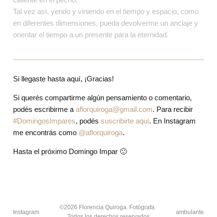
Tal vez así, yendo y viniendo en el tiempo y espacio, como 
en diferentes dimensiones, pueda devolverme un anclaje y 
orientar el tiempo a un presente para la eternidad.
Si llegaste hasta aquí, ¡Gracias!
Si querés compartirme algún pensamiento o comentario, 
podés escribirme a 
aflorquiroga@gmail.com
. Para recibir 
#DomingosImpares
, podés 
suscribirte aquí
. En Instagram 
me encontrás como 
@aflorquiroga
.
Hasta el próximo Domingo Impar 🙂
©2026 Florencia Quiroga. Fotógrafa. 
Instagram
ambulante
Todos los derechos reservados