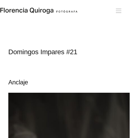
Saltar
al
contenido
Domingos Impares 
#21
Anclaje