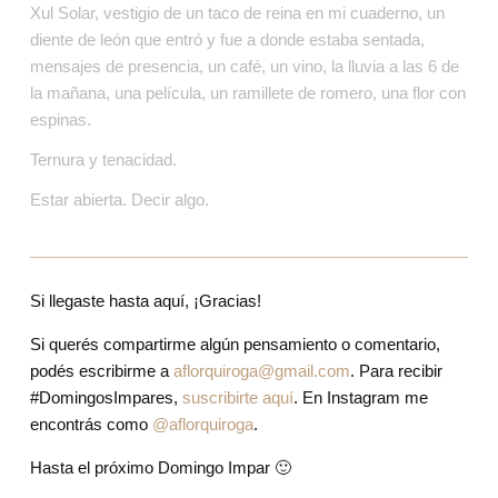
Xul Solar, vestigio de un taco de reina en mi cuaderno, un 
diente de león que entró y fue a donde estaba sentada, 
mensajes de presencia, un café, un vino, la lluvia a las 6 de 
la mañana, una película, un ramillete de romero, una flor con 
espinas. 
Ternura y tenacidad.
Estar abierta. Decir algo.
Si llegaste hasta aquí, ¡Gracias!
Si querés compartirme algún pensamiento o comentario, 
podés escribirme a 
aflorquiroga@gmail.com
. Para recibir
#DomingosImpares
,
suscribirte aquí
. En Instagram me 
encontrás como 
@aflorquiroga
.
Hasta el próximo Domingo Impar 🙂