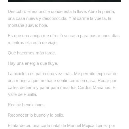
Descubro el escondite donde está la llave. Abro la puerta, 
una casa nueva y desconocida. Y al darme la vuelta, la 
montaña suave: hola.
Es que una amiga me ofreció su casa para pasar unos días 
mientras ella está de viaje.
Qué hacemos más tarde.
Hay una energía que fluye.
La bicicleta es patria una vez más. Me permite explorar de 
una manera que me hace sentir como en casa. Rodar por 
calles de tierra y parar para mirar los Cardos Marianos. El 
Valle de Punilla.
Recibir bendiciones.
Reconocer lo bueno y lo bello.
El atardecer, una carta natal de Manuel Mujica Lainez por 