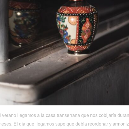
l verano llegamos a la casa transerrana que nos cobijaría durant
meses. El día que llegamos supe que debía reordenar y armoniza