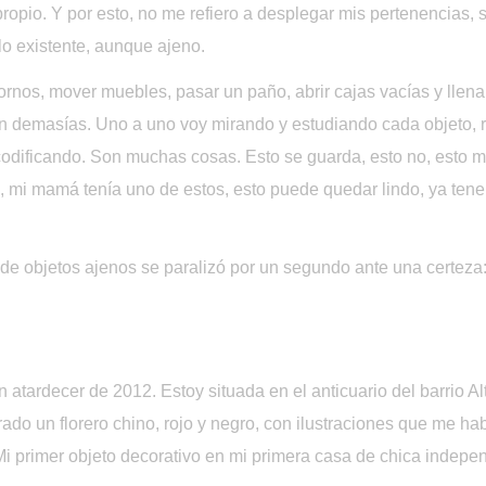
propio. Y por esto, no me refiero a desplegar mis pertenencias, s
o existente, aunque ajeno.
rnos, mover muebles, pasar un paño, abrir cajas vacías y llenar
 demasías. Uno a uno voy mirando y estudiando cada objeto, r
odificando. Son muchas cosas. Esto se guarda, esto no, esto m
e, mi mamá tenía uno de estos, esto puede quedar lindo, ya tene
e objetos ajenos se paralizó por un segundo ante una certeza: 
 atardecer de 2012. Estoy situada en el anticuario del barrio Al
ado un florero chino, rojo y negro, con ilustraciones que me hab
Mi primer objeto decorativo en mi primera casa de chica indepen