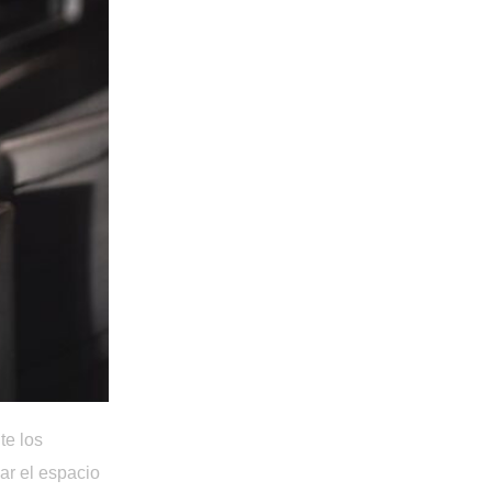
e los 
r el espacio 