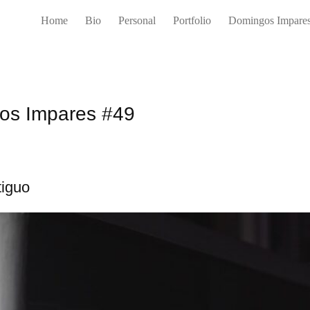
Home
Bio
Personal
Portfolio
Domingos Impare
os Impares 
#49
tiguo