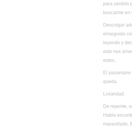
para sentirlo 
buscarme en l
Descolgar ado
enseguida con
leyendo y dec
esto nos sirv
estos. 
El pasamano d
queda.
Liviandad.
De repente, un
Había encontr
maravillado. 