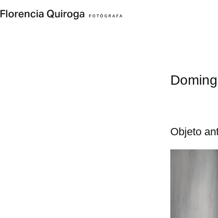
Skip
to
content
Doming
Objeto an