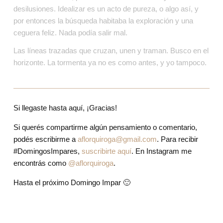
desilusiones. Idealizar es un acto de pureza, o algo así, y 
por entonces la búsqueda habitaba la exploración y una 
ceguera feliz. Nada podía salir mal.
Las líneas trazadas que cruzan, unen y traman. Busco en el 
horizonte. La tormenta ya no es como antes, y yo tampoco.
Si llegaste hasta aquí, ¡Gracias!
Si querés compartirme algún pensamiento o comentario, 
podés escribirme a 
aflorquiroga@gmail.com
. Para recibir
#DomingosImpares
,
suscribirte aquí
. En Instagram me 
encontrás como 
@aflorquiroga
.
Hasta el próximo Domingo Impar 🙂