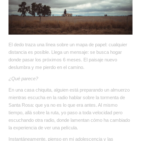
El dedo traza una línea sobre un mapa de papel: cualquier 
distancia es posible. Llega un mensaje: se busca hogar 
donde pasar los próximos 6 meses. El paisaje nuevo 
deslumbra y me pierdo en el camino.
¿Qué parece?
En una casa chiquita, alguien está preparando un almuerzo 
mientras escucha en la radio hablar sobre la tormenta de 
Santa Rosa: que ya no es lo que era antes. Al mismo 
tiempo, allá sobre la ruta, yo paso a toda velocidad pero 
escuchando otra radio, donde lamentan cómo ha cambiado 
la experiencia de ver una película.
Instantáneamente, pienso en mi adolescencia y las 