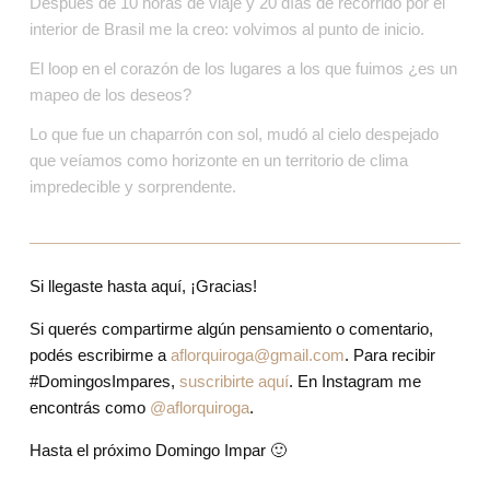
Después de 10 horas de viaje y 20 días de recorrido por el 
interior de Brasil me la creo: volvimos al punto de inicio.
El loop en el corazón de los lugares a los que fuimos ¿es un 
mapeo de los deseos?
Lo que fue un chaparrón con sol, mudó al cielo despejado 
que veíamos como horizonte en un territorio de clima 
impredecible y sorprendente.
Si llegaste hasta aquí, ¡Gracias!
Si querés compartirme algún pensamiento o comentario, 
podés escribirme a 
aflorquiroga@gmail.com
. Para recibir
#DomingosImpares
,
suscribirte aquí
. En Instagram me 
encontrás como 
@aflorquiroga
.
Hasta el próximo Domingo Impar 🙂