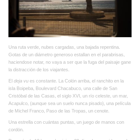
Una ruta verde, nubes cargadas, una bajada repentina. 
Gotas de un diámetro generoso estallan en el parabrisas, 
haciendose notar, no vaya a ser que la fuga del paisaje gane 
la distracción de los viajantes.
El 
deja vu
 es constante. La Colón arriba, el ranchito en la 
isla Boipeba, Boulevard Chacabuco, una calle de San 
Cristóbal de las Casas, el siglo XVI, un río celeste, un mar, 
Acapulco, (aunque sea un suelo nunca pisado), una película 
de Michel Franco, Paso de las Tropas, un cenote.
Una estrella con cuántas puntas, un juego de manos con 
cordón.